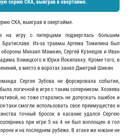
ую серию СКА, выиграв в овертайме.
рию СКА, выиграв в овертайме.
в на игру с питерцами подверглась большим
 Братиславе. Из-за травмы Артема Томилина был
 обороны Михаил Мамкин, Сергей Кузнецов и Иван
адима Хомицкого и Юрки Йокипакку. Кроме того, в
енений, а место в воротах занял Дмитрий Шикин.
оманда Сергея Зубова не форсировала события,
 была логичной в игре с таким соперником. Хозяева
иативой, но тоже старались не допускать ошибок и
се-таки смогли использовать свое преимущество и
инства точный бросок в касание удался Сергею
соперника при игре 5 на 4 не был воплощен в гол
ороне и на последнем рубеже. В атаке же южане не