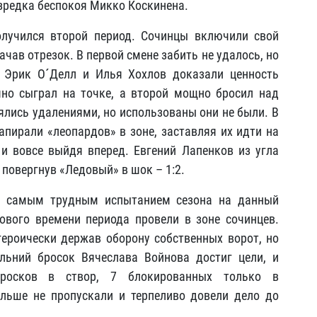
зредка беспокоя Микко Коскинена.
лучился второй период. Сочинцы включили свой
чав отрезок. В первой смене забить не удалось, но
. Эрик О´Делл и Илья Хохлов доказали ценность
но сыграл на точке, а второй мощно бросил над
лись удалениями, но использованы они не были. В
апирали «леопардов» в зоне, заставляя их идти на
и вовсе выйдя вперед. Евгений Лапенков из угла
 повергнув «Ледовый» в шок – 1:2.
й, самым трудным испытанием сезона на данный
ового времени периода провели в зоне сочинцев.
ероически держав оборону собственных ворот, но
льний бросок Вячеслава Войнова достиг цели, и
бросков в створ, 7 блокированных только в
льше не пропускали и терпеливо довели дело до