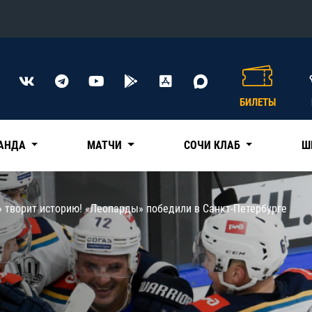
Конференция «Восток»
Дивизион Харламова
БИЛЕТЫ
Автомобилист
сляции
Ак Барс
АНДА
МАТЧИ
СОЧИ КЛАБ
Ш
Металлург Мг
Нефтехимик
 трансляции
» творит историю! «Леопарды» победили в Санкт-Петербурге
Трактор
магазин
Дивизион Чернышева
Авангард
ние КХЛ
Адмирал