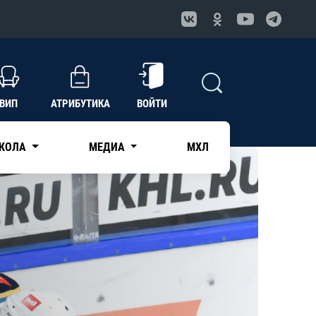
ВИП
АТРИБУТИКА
ВОЙТИ
КОЛА
МЕДИА
МХЛ