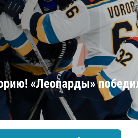
Амур
Барыс
Салават Юлаев
Сибирь
торию! «Леопарды» победил