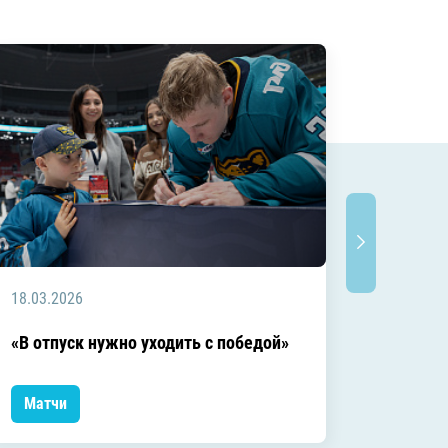
18.03.2026
18.03.2
Заключ
«В отпуск нужно уходить с победой»
сезоне
Матчи
Матчи