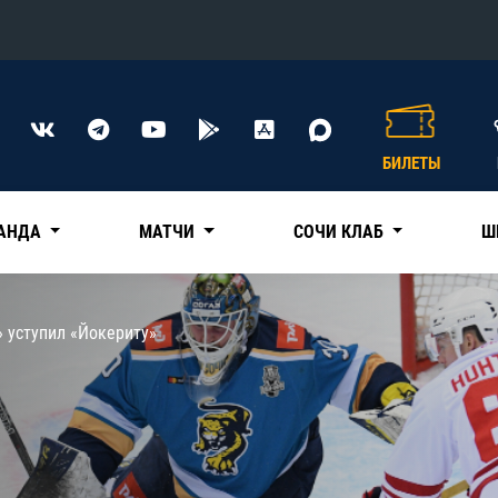
Конференция «Восток»
Дивизион Харламова
БИЛЕТЫ
Автомобилист
сляции
Ак Барс
АНДА
МАТЧИ
СОЧИ КЛАБ
Ш
Металлург Мг
Нефтехимик
 трансляции
» уступил «Йокериту»
Трактор
магазин
Дивизион Чернышева
Авангард
ние КХЛ
Адмирал