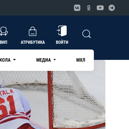
ВИП
АТРИБУТИКА
ВОЙТИ
КОЛА
МЕДИА
МХЛ