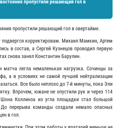
ивостояния пропустили решающий гол в
ояния пропустили решающий гол в овертайме.
у подвергся корректировам. Михаил Мамкин, Артем
сь в состав, а Сергей Кузнецов проводил первую
тах снова занял Константин Барулин.
и матча легла немаленькая нагрузка. Сочинцы за
фа, а в условиях не самой лучшей нейтрализации
азаться. Все было неплохо до 7-й минуты, пока Эли
ятку. Впрочем, южане не опустили рук и через 114
с Шона Коллинза из угла площадки стал большой
. До перерыва команды создали немало опасных
ен в гол.
атиминутки. При этом работы у вратарей меньше не