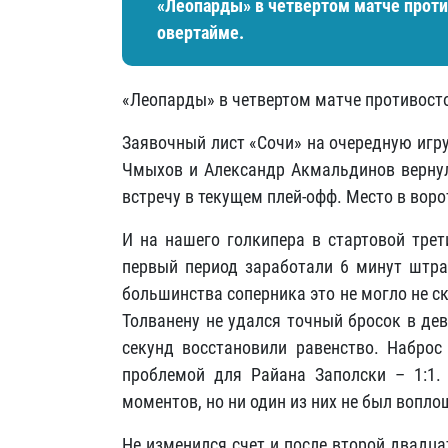
«Леопарды» в четвертом матче прот
овертайме.
«Леопарды» в четвертом матче противост
Заявочный лист «Сочи» на очередную игр
Чмыхов и Александр Акмальдинов вернули
встречу в текущем плей-офф. Место в воро
И на нашего голкипера в стартовой трет
первый период заработали 6 минут штра
большинства соперника это не могло не ск
Толванену не удался точный бросок в дев
секунд восстановили равенство. Набро
проблемой для Райана Заполски – 1:1
моментов, но ни один из них не был воплощ
Не изменился счет и после второй двадц