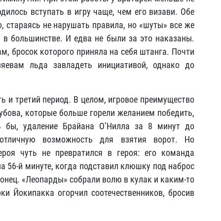
одилось вступать в игру чаще, чем его визави. Обе
 стараясь не нарушать правила, но «шуты» все же
в большинстве. И едва не были за это наказаны.
м, бросок которого приняла на себя штанга. Почти
яевам льда завладеть инициативой, однако до
ь и третий период. В целом, игровое преимущество
Зубова, которые больше горели желанием победить,
ь бы, удаление Брайана О’Нилла за 8 минут до
 отличную возможность для взятия ворот. Но
ероя чуть не превратился в героя: его команда
на 56-й минуте, когда подставил клюшку под наброс
 конец. «Леопарды» собрали волю в кулак и каким-то
ки Йокипакка огорчил соотечественников, бросив