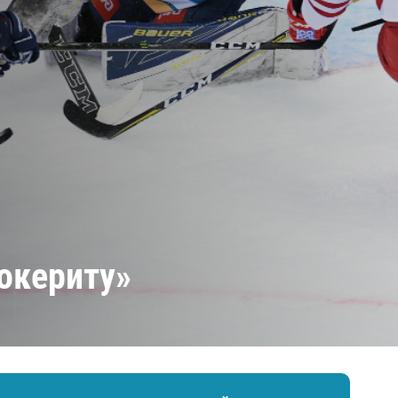
Амур
Барыс
Салават Юлаев
Сибирь
окериту»