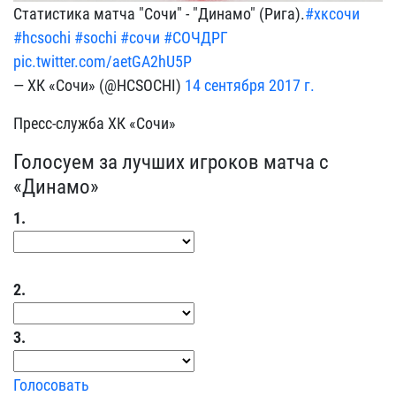
Статистика матча "Сочи" - "Динамо" (Рига).
#хксочи
#hcsochi
#sochi
#сочи
#СОЧДРГ
pic.twitter.com/aetGA2hU5P
— ХК «Сочи» (@HCSOCHI)
14 сентября 2017 г.
Пресс-служба ХК «Сочи»
Голосуем за лучших игроков матча с
«Динамо»
1.
2.
3.
Голосовать