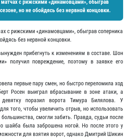
 матчах с рижскими «динамовцами», обыграв
сезоне, но не обойдясь без нервной концовки.
ах с рижскими «динамовцами», обыграв соперника
бойдясь без нервной концовки.
вынужден прибегнуть к изменениям в составе. Шон
и» получил повреждение, поэтому в заявке его
овела первые пару смен, но быстро переломила ход
берт Росен выиграл вбрасывание в зоне атаки, а
девятку поразил ворота Тимура Билялова. У
для того, чтобы увеличить отрыв, но использовать
 большинства, смогли забить. Правда, судьи после
о шайба была заброшена ногой. Но после этого у
ожности для взятия ворот, однако Дмитрий Шикин