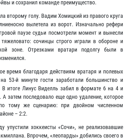
эйвы и сохранил команде преимущество.
ла второму голу. Вадим Хомицкий из правого круга
лниеносно вылетела из ворот. Изначально рефери
игровой паузе судьи посмотрели момент и вынесли
 тяжеловато: сочинцы строго играли в обороне и
ужой зоне. Отрезками вратари подолгу были в
 изменился.
ое время благодаря действиям вратаря и полевых
на 53-й минуте гости заработали большинство и
. В итоге Линус Виделль забил в формате 6 на 4 и
. А затем последовало еще одно удаление, которое
 по тому же сценарию: при двойном численном
йоне – 2:2.
у упустили хоккеисты «Сочи», не реализовавшие
кмиллана. Впрочем, «леопарды» добились своего в