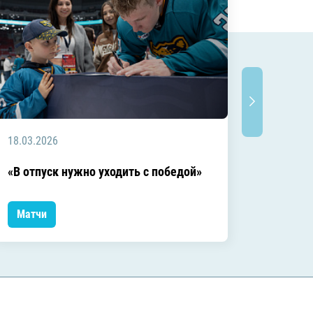
18.03.2026
18.03.2
Заключ
«В отпуск нужно уходить с победой»
сезоне
Матчи
Матчи