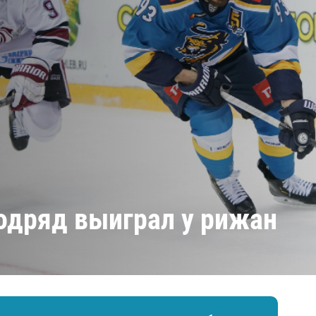
Амур
Барыс
Салават Юлаев
Сибирь
подряд выиграл у рижан