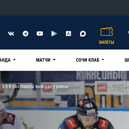
Конференция «Восток»
Дивизион Харламова
БИЛЕТЫ
Автомобилист
сляции
Ак Барс
АНДА
МАТЧИ
СОЧИ КЛАБ
Ш
Металлург Мг
Нефтехимик
 трансляции
 в 6-й раз подряд выиграл у рижан
Трактор
магазин
Дивизион Чернышева
Авангард
ние КХЛ
Адмирал