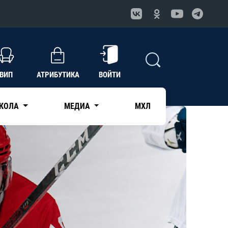
ВИП
АТРИБУТИКА
ВОЙТИ
КОЛА
МЕДИА
МХЛ