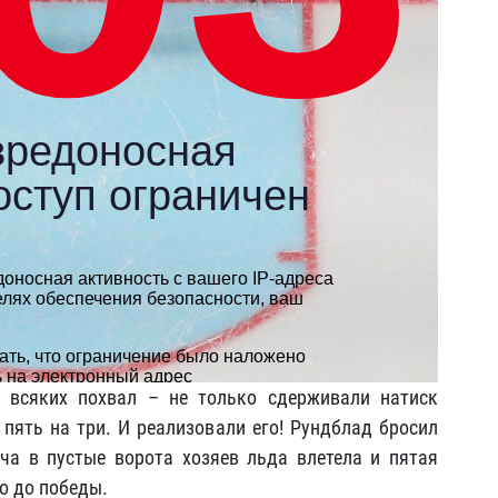
 всяких похвал – не только сдерживали натиск
 пять на три. И реализовали его! Рундблад бросил
а в пустые ворота хозяев льда влетела и пятая
о до победы.