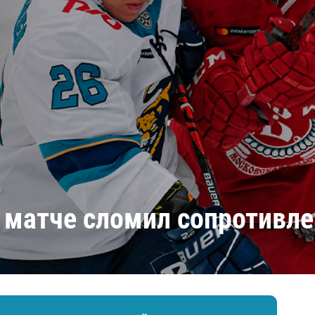
Амур
Барыс
Салават Юлаев
Сибирь
 матче сломил сопротивле