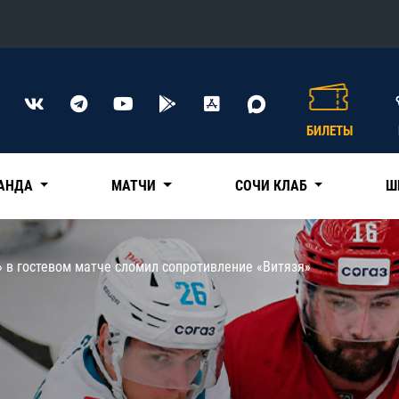
Конференция «Восток»
Дивизион Харламова
БИЛЕТЫ
Автомобилист
сляции
Ак Барс
АНДА
МАТЧИ
СОЧИ КЛАБ
Ш
Металлург Мг
Нефтехимик
 трансляции
» в гостевом матче сломил сопротивление «Витязя»
Трактор
магазин
Дивизион Чернышева
Авангард
ние КХЛ
Адмирал