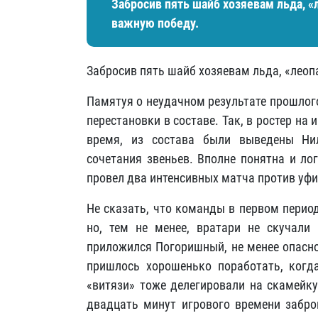
Забросив пять шайб хозяевам льда, «
важную победу.
Забросив пять шайб хозяевам льда, «леоп
Памятуя о неудачном результате прошлог
перестановки в составе. Так, в ростер на
время, из состава были выведены Ни
сочетания звеньев. Вполне понятна и ло
провел два интенсивных матча против уфи
Не сказать, что команды в первом перио
но, тем не менее, вратари не скучали 
приложился Погоришный, не менее опасно
пришлось хорошенько поработать, когд
«витязи» тоже делегировали на скамейку
двадцать минут игрового времени забро