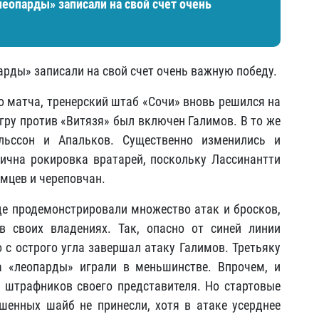
леопарды» записали на свой счет очень
арды» записали на свой счет очень важную победу.
о матча, тренерский штаб «Сочи» вновь решился на
 игру против «Витязя» был включен Галимов. В то же
льссон и Апальков. Существенно изменились и
гична рокировка вратарей, поскольку Лассинантти
мцев и череповчан.
де продемонстрировали множество атак и бросков,
в своих владениях. Так, опасно от синей линии
 с острого угла завершал атаку Галимов. Третьяку
а «леопарды» играли в меньшинстве. Впрочем, и
 штрафников своего представителя. Но стартовые
шенных шайб не принесли, хотя в атаке усерднее