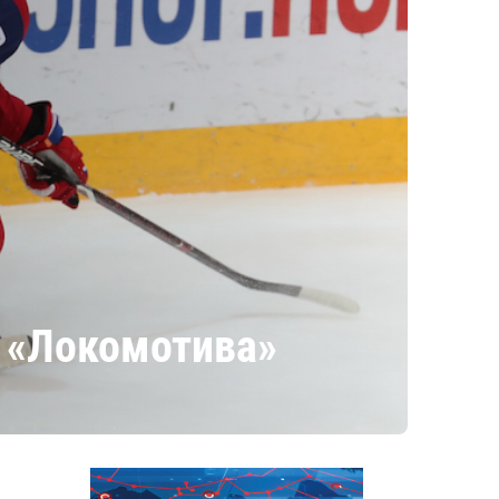
у «Локомотива»