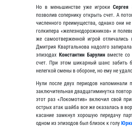
Но в меньшинстве уже игроки
Сергея 
позволив сопернику открыть счет. А пот
численного преимущества, однако они не
голкипера «железнодорожников» и полевы
же самоотверженной игрой отличались 
Дмитрия Квартальнова надолго запирала 
эпизодах
Константин Барулин
вместе со 
счет. При этом шикарный шанс забить 
нелегкой смены в обороне, но ему не удал
Нули после двух периодов напоминали 
заключительная двадцатиминутка повтор
этот раз «Локомотив» включил свой прив
острых атак шайба все же оказалась в вор
касание замкнул хорошую передачу парт
одном из эпизодов был близок к голу
Юрки