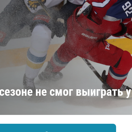
Амур
Барыс
Салават Юлаев
Сибирь
сезоне не смог выиграть 