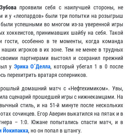
Зубова
проявили себя с наилучшей стороны, не
ом и у «леопардов» были три попытки на розыгрыш
 были успешными во многом из-за уверенной игры
х хоккеистов, принимавших шайбу на себя. Такой
и гости, особенно в те моменты, когда команда
наших игроков в их зоне. Тем не менее в трудных
своими партнерами выстоял и сохранил прежний
был у
Эрика О´Делла
, который убегал 1 в 0 после
ось перехитрить вратаря соперников.
прошлый домашний матч с «Нефтехимиком». Увы,
ила сценарий прошедшей игры с нижнекамцами. На
ычный стиль, и на 51-й минуте после нескольких
отах сочинцев. Егор Аверин выкатился на пятак и в
нера – 1:0. Южане попытались спасти матч, и в
 Йокипакка
, но он попал в штангу.