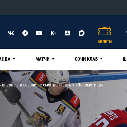
Конференция «Восток»
Дивизион Харламова
БИЛЕТЫ
Автомобилист
сляции
Ак Барс
АНДА
МАТЧИ
СОЧИ КЛАБ
Ш
Металлург Мг
Нефтехимик
 трансляции
» впервые в сезоне не смог выиграть у «Локомотива»
Трактор
магазин
Дивизион Чернышева
Авангард
ние КХЛ
Адмирал