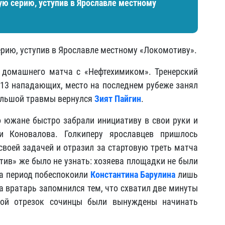
ю серию, уступив в Ярославле местному
рию, уступив в Ярославле местному «Локомотиву».
 домашнего матча с «Нефтехимиком». Тренерский
 13 нападающих, место на последнем рубеже занял
большой травмы вернулся
Зият Пайгин
.
о южане быстро забрали инициативу в свои руки и
и Коновалова. Голкиперу ярославцев пришлось
 своей задачей и отразил за стартовую треть матча
отив» же было не узнать: хозяева площадки не были
 за период побеспокоили
Константина Барулина
лишь
а вратарь запомнился тем, что схватил две минуты
рой отрезок сочинцы были вынуждены начинать