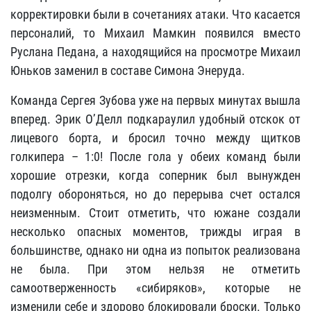
корректировки были в сочетаниях атаки. Что касается
персоналий, то Михаил Мамкин появился вместо
Руслана Педана, а находящийся на просмотре Михаил
Юньков заменил в составе Симона Энеруда.
Команда Сергея Зубова уже на первых минутах вышла
вперед. Эрик О’Делл подкараулил удобный отскок от
лицевого борта, и бросил точно между щитков
голкипера – 1:0! После гола у обеих команд были
хорошие отрезки, когда соперник был вынужден
подолгу обороняться, но до перерыва счет остался
неизменным. Стоит отметить, что южане создали
несколько опасных моментов, трижды играя в
большинстве, однако ни одна из попыток реализована
не была. При этом нельзя не отметить
самоотверженность «сибиряков», которые не
изменили себе и здорово блокировали броски. Только