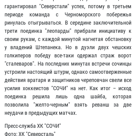
гарантировал "Северстали" успех, потому в третьем
периоде команда с Черноморского побережья
ринулась отыгрываться. В середине заключительной
трети поединка "леопарды" прибрали инициативу к
своим рукам, с каждой минутой нагнетая обстановку
у владений Штепанека. Но в дуэли двух чешских
голкиперов победу все-таки одержал страж ворот
"сталеваров". На последних минутах встречи сочинцы
устроили настоящий штурм, однако самоотверженные
действия вратаря и защитников череповчан свели все
усилия хоккеистов "СОЧИ" на нет. Как итог – исход
поединка решила лишь одна шайба, которая
позволила "желто-черным" взять реванш за две
неудачи в предыдущих матчах.
Пресс-служба ХК "СОЧИ"
Фото: ХК "Северсталь"