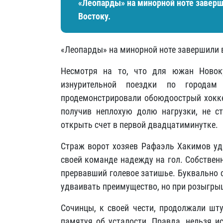
«Леопарды» на минорной ноте заверш
Востоку.
«Леопарды» на минорной ноте завершили в
Несмотря на то, что для южан Новок
изнурительной поездки по городам
продемонстрировали обоюдоострый хоккей
получив неплохую долю нагрузки, не с
открыть счет в первой двадцатиминутке.
Страж ворот хозяев Рафаэль Хакимов уда
своей команде надежду на гол. Собствен
прервавший голевое затишье. Буквально 
удваивать преимущество, но при розыгрыше
Сочинцы, к своей чести, продолжали шту
памятуя об усталости. Правда, нельзя и