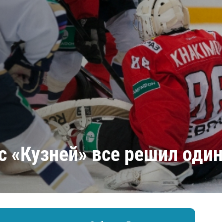
Амур
Барыс
Салават Юлаев
Сибирь
с «Кузней» все решил один