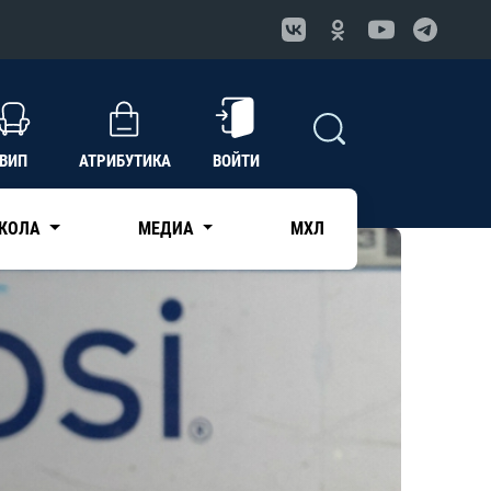
ВИП
АТРИБУТИКА
ВОЙТИ
КОЛА
МЕДИА
МХЛ