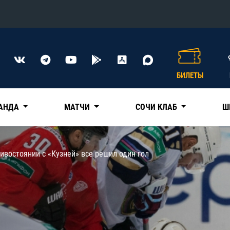
Конференция «Восток»
Дивизион Харламова
БИЛЕТЫ
Автомобилист
сляции
Ак Барс
АНДА
МАТЧИ
СОЧИ КЛАБ
Ш
Металлург Мг
Нефтехимик
 трансляции
ивостоянии с «Кузней» все решил один гол
Трактор
магазин
Дивизион Чернышева
Авангард
ние КХЛ
Адмирал