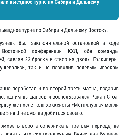
или выездное турне по Сибири и Дальнему
ыездное турне по Сибири и Дальнему Востоку.
узнецк был заключительной остановкой в ходе
 Восточной конференции КХЛ, обе команды
, сделав 23 броска в створ на двоих. Голкиперы,
тушевались, так и не позволив полевым игрокам
чно поработал и во второй трети матча, подарив
но, одним из шансов и воспользовался Райан Стоа,
сразу же после гола хоккеисты «Металлурга» могли
 5 на 3 не смогли добиться своего.
рмовать ворота соперника в третьем периоде, не
сключать, что сил подопечным Вячеслава Буцаева