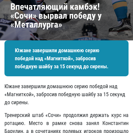
Впечатляющий камбэк!
«Сочи» вырвал победу у
«Металлурга»
Южане завершили домашнюю серию
победой над «Магниткой», забросив
победную шайбу за 15 секунд до сирены.
Южане завершили домашнюю серию победой над
«Магниткой», забросив победную шайбу за 15 секунд
до сирены.
Тренерский штаб «Сочи» продолжил держать курс на
ротацию. Место в рамке снова занял Константин
Барулин, а в сочетаниях полевых игроков произошло