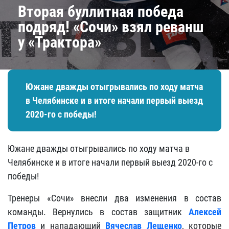
Вторая буллитная победа
подряд! «Сочи» взял реванш
у «Трактора»
Южане дважды отыгрывались по ходу матча
в Челябинске и в итоге начали первый выезд
2020-го с победы!
Южане дважды отыгрывались по ходу матча в
Челябинске и в итоге начали первый выезд 2020-го с
победы!
Тренеры «Сочи» внесли два изменения в состав
команды. Вернулись в состав защитник
Алексей
Петров
и нападающий
Вячеслав Лещенко
, которые