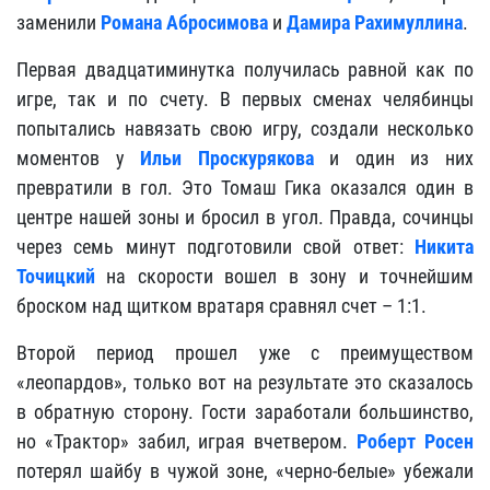
заменили
Романа Абросимова
и
Дамира Рахимуллина
.
Первая двадцатиминутка получилась равной как по
игре, так и по счету. В первых сменах челябинцы
попытались навязать свою игру, создали несколько
моментов у
Ильи Проскурякова
и один из них
превратили в гол. Это Томаш Гика оказался один в
центре нашей зоны и бросил в угол. Правда, сочинцы
через семь минут подготовили свой ответ:
Никита
Точицкий
на скорости вошел в зону и точнейшим
броском над щитком вратаря сравнял счет – 1:1.
Второй период прошел уже с преимуществом
«леопардов», только вот на результате это сказалось
в обратную сторону. Гости заработали большинство,
но «Трактор» забил, играя вчетвером.
Роберт Росен
потерял шайбу в чужой зоне, «черно-белые» убежали