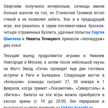
Овертайм получился интересным, сочинцы имели
больше шансов на гол, но Станислав Галимов встал
стеной и не позволил забить. Как и в предыдущей
игре, все решилось в серии послематчевых бросков:
четыре отраженных буллита, удачные попытки
Сергея
Шмелева
и
Никиты Точицкого
принесли «леопардам»
два очка!
Текущий выезд продолжится играми в Нижнем
Новгороде и Москве, а затем после небольшой паузы
на Матч Звезд «Сочи» проведет еще две гостевых
встречи в Риге и Балашиха. Следующие матчи в
«Большом» команда сыграет 27, 30 января и 1
февраля, когда примет «Локомотив», «Северсталь» и
«Витязь». Билеты на эти игры можно приобрести в
кассах арены (с 10 до 20:00, без перерывов и
выходных) и через интернет на
tickets
.
hcsochi
.
ru
.