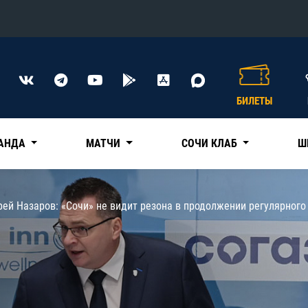
Конференция «Восток»
Дивизион Харламова
БИЛЕТЫ
Автомобилист
сляции
Ак Барс
АНДА
МАТЧИ
СОЧИ КЛАБ
Ш
Металлург Мг
Нефтехимик
 трансляции
ей Назаров: «Сочи» не видит резона в продолжении регулярного
Трактор
магазин
Дивизион Чернышева
Авангард
ние КХЛ
Адмирал