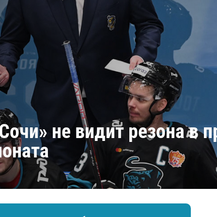
Амур
Барыс
Салават Юлаев
Сибирь
Сочи» не видит резона в 
ионата