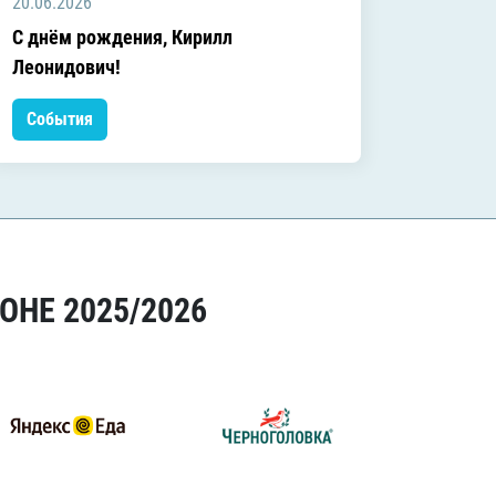
20.06.2026
20.06.2
C днём рождения, Кирилл
C днём
Леонидович!
События
Событ
ОНЕ 2025/2026