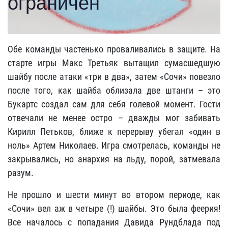
Обе команды частенько проваливались в защите. На
старте игры Макс Третьяк вытащил сумасшедшую
шайбу после атаки «три в два», затем «Сочи» повезло
после того, как шайба облизала две штанги – это
Букартс создал сам для себя голевой момент. Гости
отвечали не менее остро – дважды мог забивать
Кирилл Петьков, ближе к перерыву убегал «один в
ноль» Артем Николаев. Игра смотрелась, команды не
закрывались, но анархия на льду, порой, затмевала
разум.
Не прошло и шести минут во втором периоде, как
«Сочи» вел аж в четыре (!) шайбы. Это была феерия!
Все началось с попадания Давида Рундблада под