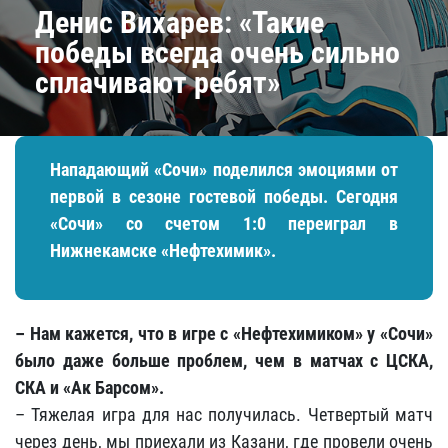
Денис Вихарев: «Такие
победы всегда очень сильно
сплачивают ребят»
Нападающий «Сочи» поделился эмоциями от
первой в сезоне гостевой победы. Сегодня
«Сочи» со счетом 1:0 переиграл в
Нижнекамске «Нефтехимик».
– Нам кажется, что в игре с «Нефтехимиком» у «Сочи»
было даже больше проблем, чем в матчах с ЦСКА,
СКА и «Ак Барсом».
– Тяжелая игра для нас получилась. Четвертый матч
через день, мы приехали из Казани, где провели очень