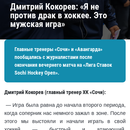
Дмитрий Кокорев: «Я не
против драк в хоккее. Это
мужская игра»
Главные тренеры «Сочи» и «Авангарда»
пообщались с журналистами после
окончания вечернего матча на «Лига Ставок
Sochi Hockey Open».
Дмитрий Кокорев (главный тренер ХК «Сочи):
— Игра была равна до начала второго периода,
когда соперник нас немного зажал в зоне. После
этого мы выстояли и начали играть в свой
хоккей — быстрый и атакующий.