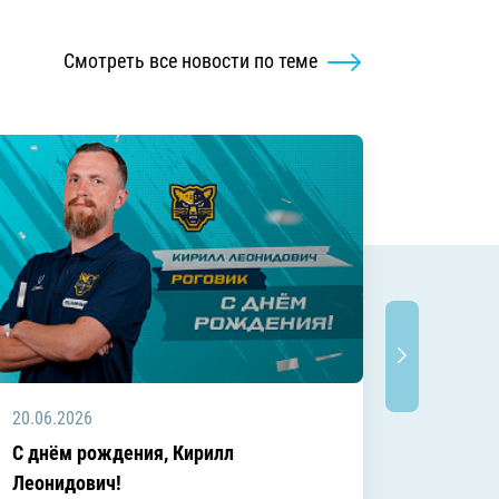
Смотреть все новости по теме
20.06.2026
20.06.2
C днём рождения, Кирилл
C днём
Леонидович!