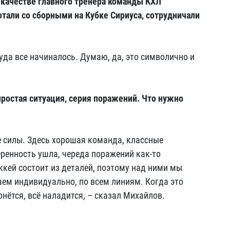
в качестве главного тренера команды КХЛ
отали со сборными на Кубке Сириуса, сотрудничали
куда все начиналось. Думаю, да, это символично и
простая ситуация, серия поражений. Что нужно
е силы. Здесь хорошая команда, классные
еренность ушла, череда поражений как-то
ккей состоит из деталей, поэтому над ними мы
аем индивидуально, по всем линиям. Когда это
рнётся, всё наладится, – сказал Михайлов.