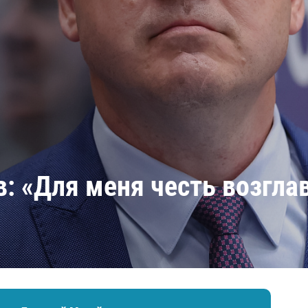
Амур
Барыс
Салават Юлаев
Сибирь
: «Для меня честь возглав