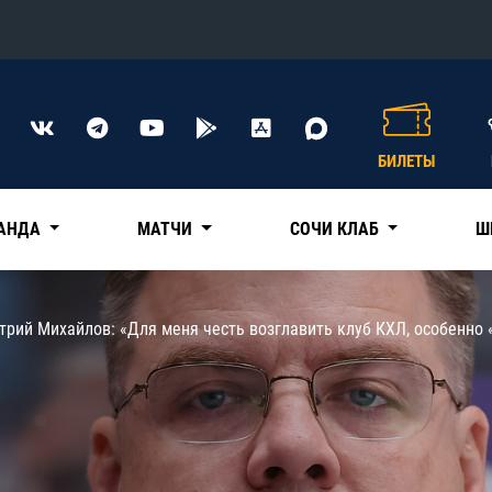
Конференция «Восток»
Дивизион Харламова
БИЛЕТЫ
Автомобилист
сляции
Ак Барс
АНДА
МАТЧИ
СОЧИ КЛАБ
Ш
Металлург Мг
Нефтехимик
 трансляции
рий Михайлов: «Для меня честь возглавить клуб КХЛ, особенно 
Трактор
магазин
Дивизион Чернышева
Авангард
ние КХЛ
Адмирал