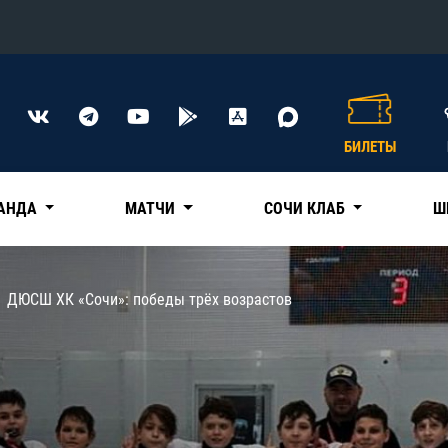
Конференция «Восток»
Дивизион Харламова
БИЛЕТЫ
Автомобилист
сляции
Ак Барс
АНДА
МАТЧИ
СОЧИ КЛАБ
Ш
Металлург Мг
Нефтехимик
 трансляции
ДЮСШ ХК «Сочи»: победы трёх возрастов
Трактор
магазин
Дивизион Чернышева
Авангард
ние КХЛ
Адмирал