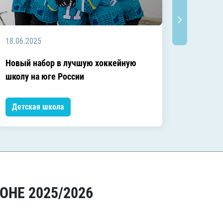
18.06.2025
13.06.2
Директ
Новый набор в лучшую хоккейную
Вячесл
школу на юге России
возраст
Детская школа
Детск
ОНЕ 2025/2026