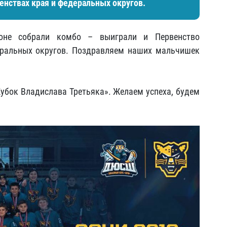
нствах края и федеральных округов.
не собрали комбо – выиграли и Первенство
еральных округов. Поздравляем наших мальчишек
Кубок Владислава Третьяка». Желаем успеха, будем