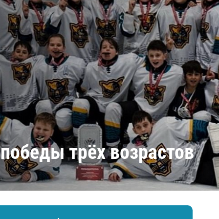
Амур
Барыс
Салават Юлаев
Сибирь
победы трёх возрастов