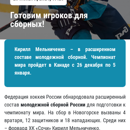
Готовим игроков для
сборных!
Кирилл Мельниченко – в расширенном
составе молодежной сборной. Чемпионат
мира пройдет в Канаде с 26 декабря по 5
января.
Федерация хоккея России обнародовала расширенный
состав
молодежной сборной России
для подготовки к
чемпионату мира. На сбор в Новогорске вызваны 4
вратаря, 12 защитников и 18 нападающих. Среди них
– форвард ХК «Сочи» Кирилл Мельниченко.