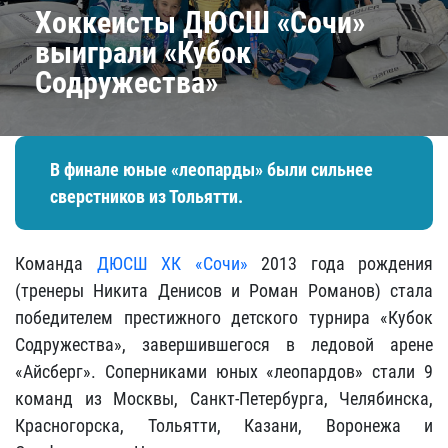
Хоккеисты ДЮСШ «Сочи»
выиграли «Кубок
Содружества»
В финале юные «леопарды» были сильнее
сверстников из Тольятти.
Команда
ДЮСШ ХК «Сочи»
2013 года рождения
(тренеры Никита Денисов и Роман Романов) стала
победителем престижного детского турнира «Кубок
Содружества», завершившегося в ледовой арене
«Айсберг». Соперниками юных «леопардов» стали 9
команд из Москвы, Санкт-Петербурга, Челябинска,
Красногорска, Тольятти, Казани, Воронежа и