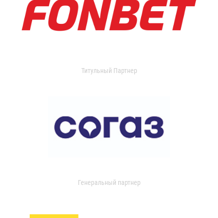
Титульный Партнер
Генеральный партнер