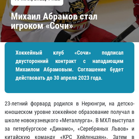
Михаил Абрамов стал
игроком «Сочи»
Хоккейный клуб «Сочи» подписал
двусторонний контракт с нападающим
Михаилом Абрамовым. Соглашение будет
действовать до 30 апреля 2023 года.
23-летний форвард родился в Нерюнгри, на детско-
юношеском уровне хоккейное образование получал в
школе новокузнецкого «Металлурга». В МХЛ выступал
за петербургское «Динамо», «Серебряных Львов» и
китайскую команду «КРС Хейлунцзян». Затем в