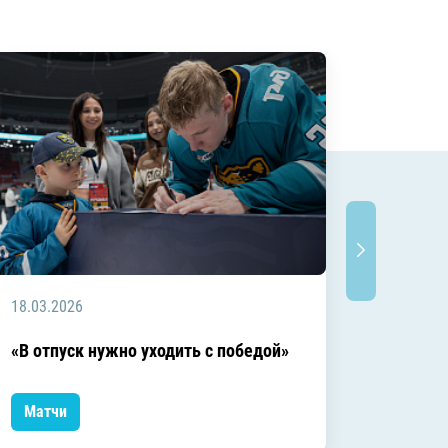
18.03.2026
18.03.2
Заключ
«В отпуск нужно уходить с победой»
сезоне
Матчи
Матчи