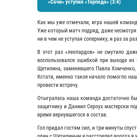
«Сочи» уступил «Торпедо» (3:4)
Как мы уже отмечали, игра нашей команд
Уже который матч подряд, даже несмотря н
ни в чем не уступая сопернику, и раз за р
В этот раз «леопардов» не смутило даже
воспользовался ошибкой при выходе из 
Щетилина, заменявшего Павла Хомченко, 
Кстати, именно такое начало помогло на
провести встречу.
Отыгралась наша команда достаточно быс
защитнику и Даниил Сероух мастерски по
время вернувшегося в состав.
Гол придал гостям сил, и три минуты спу
один с Щетилиным и расстрелял ворота в 