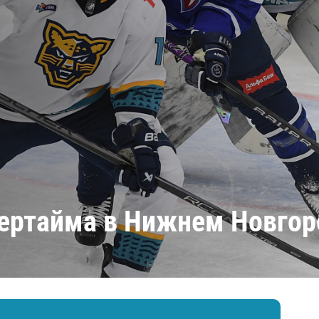
Амур
Барыс
Салават Юлаев
Сибирь
вертайма в Нижнем Новгор