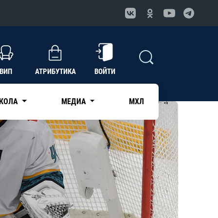
ВИП
АТРИБУТИКА
ВОЙТИ
КОЛА
МЕДИА
МХЛ