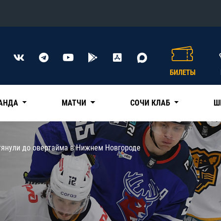
Конференция «Восток»
Дивизион Харламова
БИЛЕТЫ
Автомобилист
сляции
Ак Барс
АНДА
МАТЧИ
СОЧИ КЛАБ
Ш
Металлург Мг
Нефтехимик
 трансляции
тянули до овертайма в Нижнем Новгороде
Трактор
магазин
Дивизион Чернышева
Авангард
ние КХЛ
Адмирал