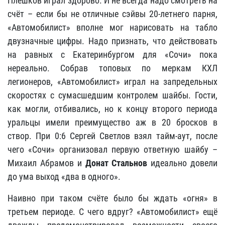
Плешков играл здорово. И не всегда надо смотреть на
счёт – если бы не отличные сэйвы 20-летнего парня,
«Автомобилист» вполне мог нарисовать на табло
двузначные цифры. Надо признать, что действовать
на равных с Екатеринбургом для «Сочи» пока
нереально. Собрав топовых по меркам КХЛ
легионеров, «Автомобилист» играл на запредельных
скоростях с сумасшедшим контролем шайбы. Гости,
как могли, отбивались, но к концу второго периода
уральцы имели преимущество аж в 20 бросков в
створ. При 0:6 Сергей Светлов взял тайм-аут, после
чего «Сочи» организовал первую ответную шайбу –
Михаил Абрамов и
Донат Стальнов
идеально довели
до ума выход «два в одного».
Наивно при таком счёте было бы ждать «огня» в
третьем периоде. С чего вдруг? «Автомобилист» ещё