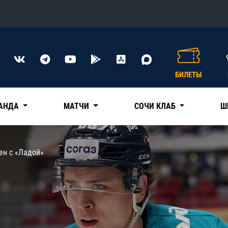
Конференция «Восток»
Дивизион Харламова
БИЛЕТЫ
Автомобилист
сляции
Ак Барс
АНДА
МАТЧИ
СОЧИ КЛАБ
Ш
Металлург Мг
Нефтехимик
 трансляции
ен с «Ладой»
Трактор
магазин
Дивизион Чернышева
Авангард
ние КХЛ
Адмирал