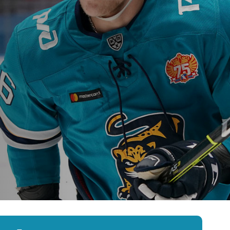
Амур
Барыс
Салават Юлаев
Сибирь