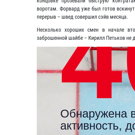
концовке прозевали быструю контрата
воротам. Форвард уже был готов вскинут
перерыв – швед совершил сэйв месяца.
Несколько хороших смен в начале вто
заброшенной шайбе – Кирилл Петьков не д