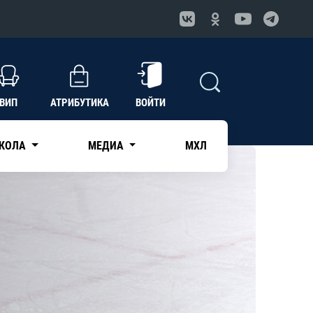
ВИП
АТРИБУТИКА
ВОЙТИ
КОЛА
МЕДИА
МХЛ