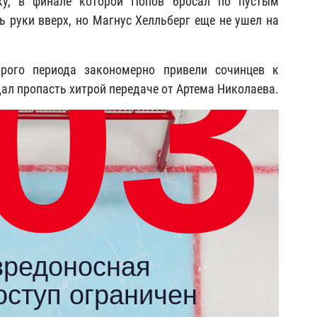
ку, в финале которой Попов бросал по пустым
ь руки вверх, но Магнус Хелльберг еще не ушел на
рого периода закономерно привели сочинцев к
ал пропасть хитрой передаче от Артема Николаева.