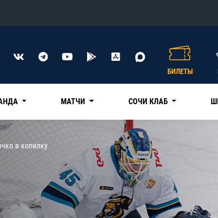
Конференция «Восток»
Дивизион Харламова
БИЛЕТЫ
Автомобилист
сляции
Ак Барс
АНДА
МАТЧИ
СОЧИ КЛАБ
Ш
Металлург Мг
Нефтехимик
 трансляции
очко в копилку
Трактор
магазин
Дивизион Чернышева
Авангард
ние КХЛ
Адмирал