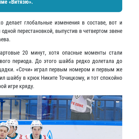
йме «Витязю».
о делает глобальные изменения в составе, вот и
 одной перестановкой, выпустив в четвертом звене
ева.
тартовые 20 минут, хотя опасные моменты стали
вого периода. До этого шайба редко долетала до
ощадки. «Сочи» играл первым номером и первым же
ил шайбу в крюк Никите Точицкому, и тот спокойно
рой игре кряду.