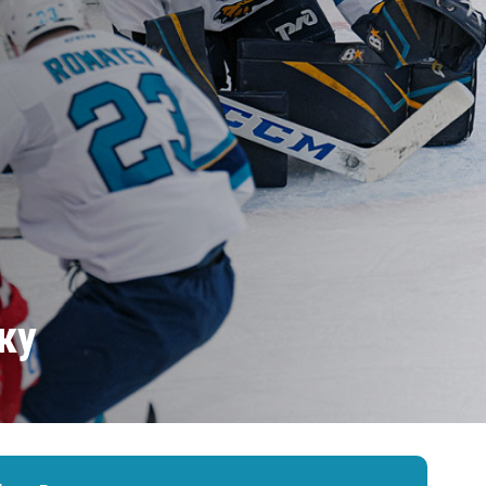
Амур
Барыс
Салават Юлаев
Сибирь
ку