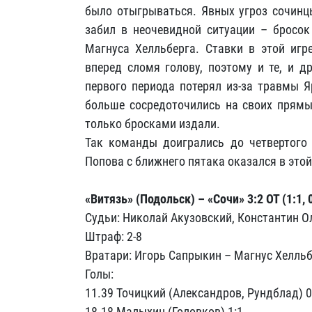
было отыгрываться. Явных угроз сочинцы
забил в неочевидной ситуации – бросок
Магнуса Хелльберга. Ставки в этой иг
вперед сломя голову, поэтому и те, и д
первого периода потерял из-за травмы Я
больше сосредоточились на своих прямых
только бросками издали.
Так команды доигрались до четвертого 
Попова с ближнего пятака оказался в этой
«Витязь» (Подольск) – «Сочи» 3:2 ОТ (1:1, 0:
Судьи: Николай Акузовский, Константин О
Штраф: 2-8
Вратари: Игорь Сапрыкин – Магнус Хелльб
Голы:
11.39 Точицкий (Александров, Рундблад) 0
18.18 Малыхин (Головков) 1:1