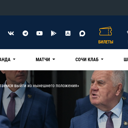
Конференция «Восток»
Дивизион Харламова
БИЛЕТЫ
Автомобилист
сляции
Ак Барс
АНДА
МАТЧИ
СОЧИ КЛАБ
Ш
Металлург Мг
Нефтехимик
 трансляции
таемся выйти из нынешнего положения»
Трактор
магазин
Дивизион Чернышева
Авангард
ние КХЛ
Адмирал