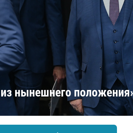
Амур
Барыс
Салават Юлаев
Сибирь
 из нынешнего положения