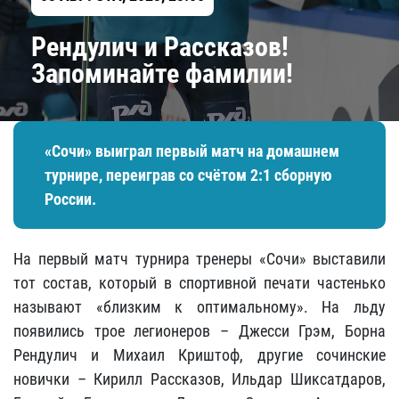
Рендулич и Рассказов!
Запоминайте фамилии!
«Сочи» выиграл первый матч на домашнем
турнире, переиграв со счётом 2:1 сборную
России.
На первый матч турнира тренеры «Сочи» выставили
тот состав, который в спортивной печати частенько
называют «близким к оптимальному». На льду
появились трое легионеров – Джесси Грэм, Борна
Рендулич и Михаил Криштоф, другие сочинские
новички – Кирилл Рассказов, Ильдар Шиксатдаров,