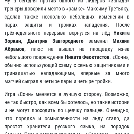
Ну а сегодня против одного из лидеров «Запада»
тренеры доверили место в «рамке» Максиму Третьяку,
сделав также несколько небольших изменений в
парах защиты и тройках нападения. После
трёхнедельного перерыва вернулся на лёд
Никита
Зоркин
,
Дмитрия Завгороднего
заменил
Михаил
Абрамов
, плюс не вышел на площадку из-за
небольшого повреждения
Никита Феоктистов
. «Сочи»,
обычно использующий схему с семью защитниками и
тринадцатью нападающими, впервые за много
матчей сыграл в четыре пары и четыре тройки.
Игра «Сочи» меняется в лучшую сторону. Возможно,
не так быстро, как всем бы хотелось, но такие истории
и не могут проходить по щелчку пальцев. Очевидно,
что порядка и осмысленности на льду стало, да
простят хранители русского языка, на порядок