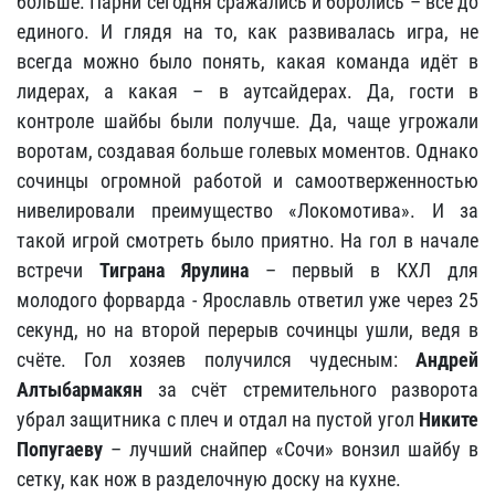
больше. Парни сегодня сражались и боролись – все до
единого. И глядя на то, как развивалась игра, не
всегда можно было понять, какая команда идёт в
лидерах, а какая – в аутсайдерах. Да, гости в
контроле шайбы были получше. Да, чаще угрожали
воротам, создавая больше голевых моментов. Однако
сочинцы огромной работой и самоотверженностью
нивелировали преимущество «Локомотива». И за
такой игрой смотреть было приятно. На гол в начале
встречи
Тиграна Ярулина
– первый в КХЛ для
молодого форварда - Ярославль ответил уже через 25
секунд, но на второй перерыв сочинцы ушли, ведя в
счёте. Гол хозяев получился чудесным:
Андрей
Алтыбармакян
за счёт стремительного разворота
убрал защитника с плеч и отдал на пустой угол
Никите
Попугаеву
– лучший снайпер «Сочи» вонзил шайбу в
сетку, как нож в разделочную доску на кухне.