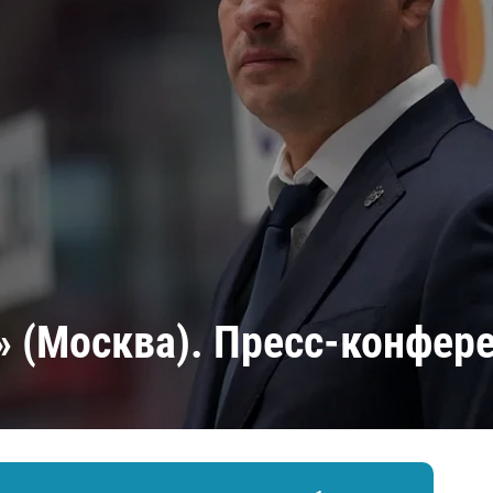
Амур
Барыс
Салават Юлаев
Сибирь
» (Москва). Пресс-конфер