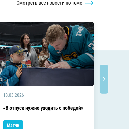
Смотреть все новости по теме
18.03.2026
18.03.2
Заключ
«В отпуск нужно уходить с победой»
сезоне
Матчи
Матчи