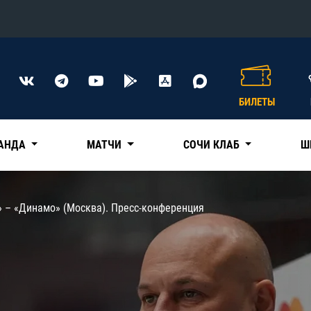
Конференция «Восток»
Дивизион Харламова
БИЛЕТЫ
Автомобилист
сляции
Ак Барс
АНДА
МАТЧИ
СОЧИ КЛАБ
Ш
Металлург Мг
Нефтехимик
 трансляции
» – «Динамо» (Москва). Пресс-конференция
Трактор
магазин
Дивизион Чернышева
Авангард
ние КХЛ
Адмирал