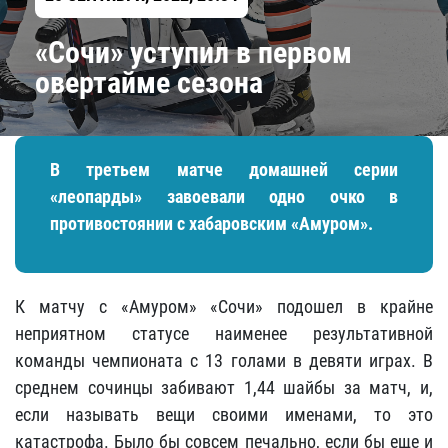
«Сочи» уступил в первом
овертайме сезона
В третьем матче домашней серии
«леопарды» завоевали одно очко в
противостоянии с хабаровским «Амуром».
К матчу с «Амуром» «Сочи» подошел в крайне
неприятном статусе наименее результативной
команды чемпионата с 13 голами в девяти играх. В
среднем сочинцы забивают 1,44 шайбы за матч, и,
если называть вещи своими именами, то это
катастрофа. Было бы совсем печально, если бы еще и