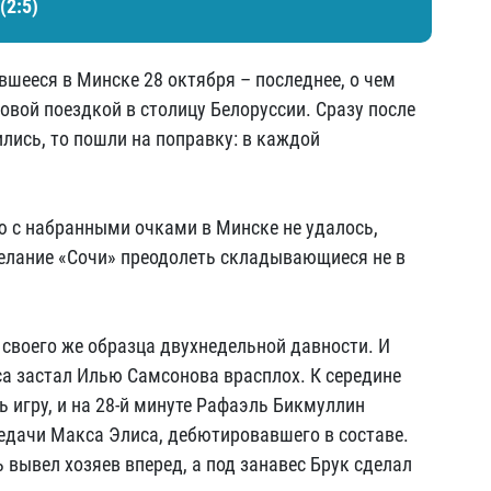
(2:5)
вшееся в Минске 28 октября – последнее, о чем
овой поездкой в столицу Белоруссии. Сразу после
лись, то пошли на поправку: в каждой
 с набранными очками в Минске не удалось,
желание «Сочи» преодолеть складывающиеся не в
своего же образца двухнедельной давности. И
са застал Илью Самсонова врасплох. К середине
 игру, и на 28-й минуте Рафаэль Бикмуллин
едачи Макса Элиса, дебютировавшего в составе.
вывел хозяев вперед, а под занавес Брук сделал