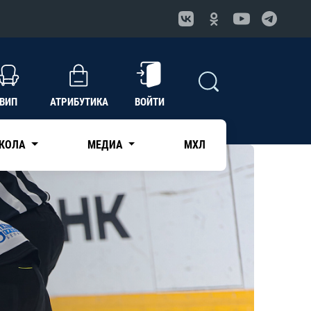
ВИП
АТРИБУТИКА
ВОЙТИ
КОЛА
МЕДИА
МХЛ