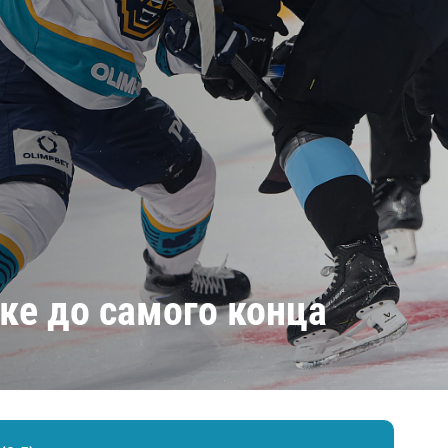
Амур
Барыс
Салават Юлаев
Сибирь
ке до самого конца