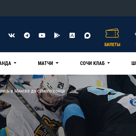
Конференция «Восток»
Дивизион Харламова
БИЛЕТЫ
Автомобилист
сляции
Ак Барс
АНДА
МАТЧИ
СОЧИ КЛАБ
Ш
Металлург Мг
Нефтехимик
 трансляции
лись в Минске до самого конца
Трактор
магазин
Дивизион Чернышева
Авангард
ние КХЛ
Адмирал