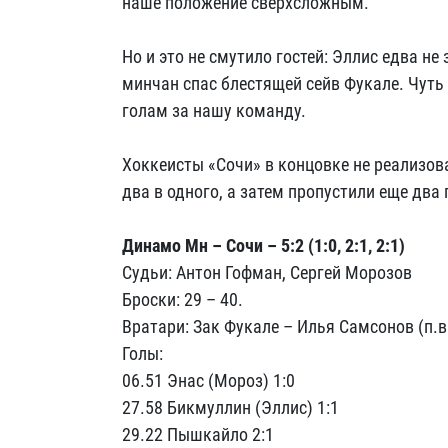
наше положение сверхсложным.
Но и это не смутило гостей: Эллис едва н
минчан спас блестящей сейв Фукале. Чуть 
голам за нашу команду.
Хоккеисты «Сочи» в концовке не реализов
два в одного, а затем пропустили еще два 
Динамо Мн – Сочи – 5:2 (1:0, 2:1, 2:1)
Судьи: Антон Гофман, Сергей Морозов
Броски: 29 – 40.
Вратари: Зак Фукале – Илья Самсонов (п.в. 
Голы:
06.51 Энас (Мороз) 1:0
27.58 Бикмуллин (Эллис) 1:1
29.22 Пышкайло 2:1