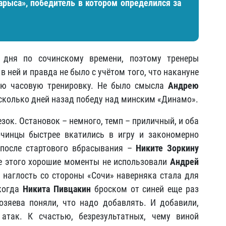
арыса», победитель в котором определился за
 дня по сочинскому времени, поэтому тренеры
в ней и правда не было с учётом того, что накануне
ую часовую тренировку. Не было смысла
Андрею
сколько дней назад победу над минским «Динамо».
зок. Остановок – немного, темп – приличный, и оба
очинцы быстрее вкатились в игру и закономерно
 после стартового вбрасывания –
Никите Зоркину
ле этого хорошие моменты не использовали
Андрей
 наглость со стороны «Сочи» наверняка стала для
когда
Никита Пивцакин
броском от синей еще раз
озяева поняли, что надо добавлять. И добавили,
атак. К счастью, безрезультатных, чему виной