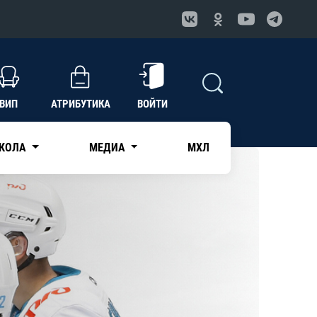
ВИП
АТРИБУТИКА
ВОЙТИ
КОЛА
МЕДИА
МХЛ