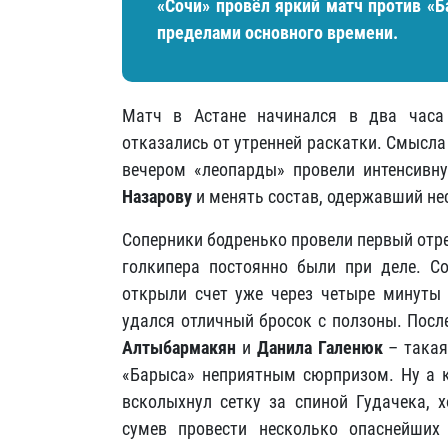
«Сочи» провёл яркий матч против «Б
пределами основного времени.
Матч в Астане начинался в два часа
отказались от утренней раскатки. Смысла 
вечером «леопарды» провели интенсивн
Назарову
и менять состав, одержавший не
Соперники бодренько провели первый отре
голкипера постоянно были при деле. С
открыли счет уже через четыре минуты
удался отличный бросок с ползоны. Пос
Алтыбармакян
и
Данила Галенюк
– такая
«Барыса» неприятным сюрпризом. Ну а 
всколыхнул сетку за спиной Гудачека, х
сумев провести несколько опаснейших 