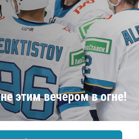
Амур
Барыс
Салават Юлаев
Сибирь
не этим вечером в огне!