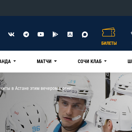
Конференция «Восток»
Дивизион Харламова
БИЛЕТЫ
Автомобилист
сляции
Ак Барс
АНДА
МАТЧИ
СОЧИ КЛАБ
Ш
Металлург Мг
Нефтехимик
 трансляции
киты в Астане этим вечером в огне!
Трактор
магазин
Дивизион Чернышева
Авангард
ние КХЛ
Адмирал