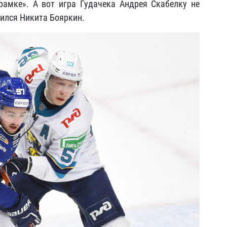
амке». А вот игра Гудачека Андрея Скабелку не
вился Никита Бояркин.