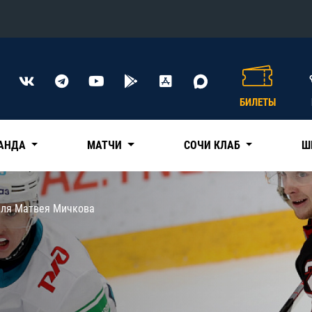
Конференция «Восток»
Дивизион Харламова
БИЛЕТЫ
Автомобилист
сляции
Ак Барс
АНДА
МАТЧИ
СОЧИ КЛАБ
Ш
Металлург Мг
Нефтехимик
 трансляции
для Матвея Мичкова
Трактор
магазин
Дивизион Чернышева
Авангард
ние КХЛ
Адмирал