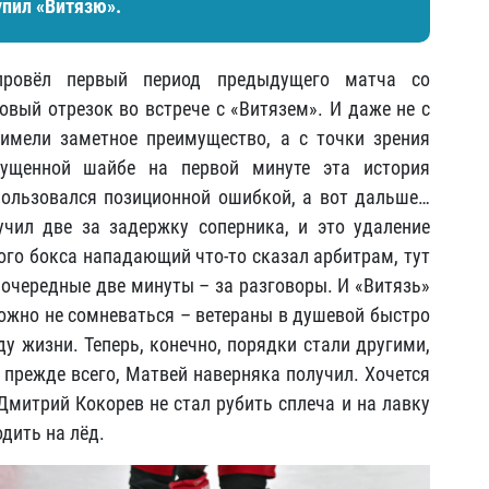
упил «Витязю».
ровёл первый период предыдущего матча со
овый отрезок во встрече с «Витязем». И даже не с
 имели заметное преимущество, а с точки зрения
пущенной шайбе на первой минуте эта история
пользовался позиционной ошибкой, а вот дальше…
ил две за задержку соперника, и это удаление
ого бокса нападающий что-то сказал арбитрам, тут
 очередные две минуты – за разговоры. И «Витязь»
можно не сомневаться – ветераны в душевой быстро
у жизни. Теперь, конечно, порядки стали другими,
 прежде всего, Матвей наверняка получил. Хочется
Дмитрий Кокорев не стал рубить сплеча и на лавку
дить на лёд.