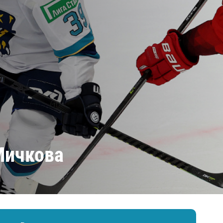
Амур
Барыс
Салават Юлаев
Сибирь
Мичкова