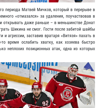
ого периода Матвей Мичков, который в перерыве в
емного «отмазался» за удаления, поучаствовав в
ли открывать даже раньше – в меньшинстве Донат
играть Шикина не смог. Гости после забитой шайбы
и и агрессии, заставив вратаря «Витязя» пахать в
-то время ослабить хватку, как хозяева быстро
ько неплохих позиционных атак, одна из которых