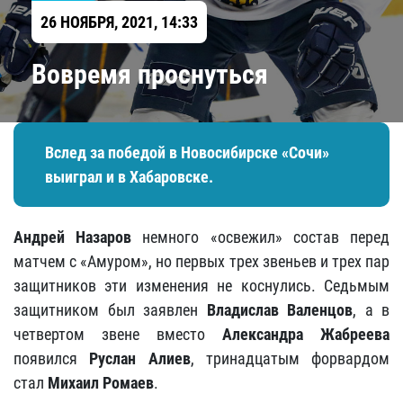
26 НОЯБРЯ, 2021, 14:33
Вовремя проснуться
Вслед за победой в Новосибирске «Сочи»
выиграл и в Хабаровске.
Андрей Назаров
немного «освежил» состав перед
матчем с «Амуром», но первых трех звеньев и трех пар
защитников эти изменения не коснулись. Седьмым
защитником был заявлен
Владислав Валенцов
, а в
четвертом звене вместо
Александра Жабреева
появился
Руслан Алиев
, тринадцатым форвардом
стал
Михаил Ромаев
.