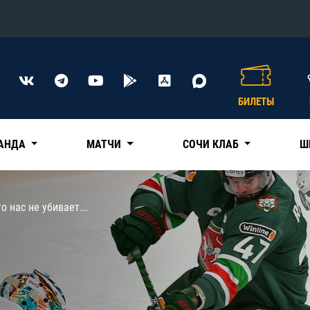
Конференция «Восток»
Дивизион Харламова
БИЛЕТЫ
Автомобилист
сляции
Ак Барс
АНДА
МАТЧИ
СОЧИ КЛАБ
Ш
Металлург Мг
Нефтехимик
 трансляции
то нас не убивает...
Трактор
магазин
Дивизион Чернышева
Авангард
ние КХЛ
Адмирал