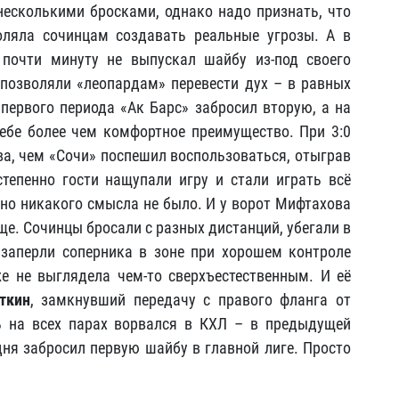
есколькими бросками, однако надо признать, что
оляла сочинцам создавать реальные угрозы. А в
почти минуту не выпускал шайбу из-под своего
о позволяли «леопардам» перевести дух – в равных
 первого периода «Ак Барс» забросил вторую, а на
себе более чем комфортное преимущество. При 3:0
а, чем «Сочи» поспешил воспользоваться, отыграв
степенно гости нащупали игру и стали играть всё
очно никакого смысла не было. И у ворот Мифтахова
ще. Сочинцы бросали с разных дистанций, убегали в
 заперли соперника в зоне при хорошем контроле
е не выглядела чем-то сверхъестественным. И её
ткин
, замкнувший передачу с правого фланга от
нь на всех парах ворвался в КХЛ – в предыдущей
одня забросил первую шайбу в главной лиге. Просто