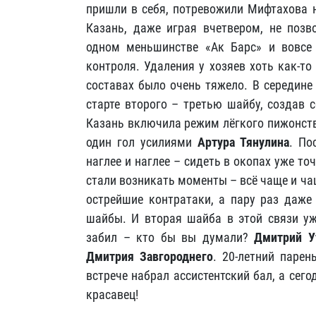
пришли в себя, потревожили Мифтахова н
Казань, даже играя вчетвером, не позв
одном меньшинстве «Ак Барс» и вовсе 
контроля. Удаления у хозяев хоть как-т
составах было очень тяжело. В середине
старте второго – третью шайбу, создав 
Казань включила режим лёгкого пижонств
один гол усилиями
Артура Тянулина
. По
наглее и наглее – сидеть в окопах уже т
стали возникать моменты – всё чаще и ча
острейшие контратаки, а пару раз даже
шайбы. И вторая шайба в этой связи уж
забил – кто бы вы думали?
Дмитрий У
Дмитрия Завгороднего
. 20-летний паре
встрече набрал ассистентский бал, а сег
красавец!