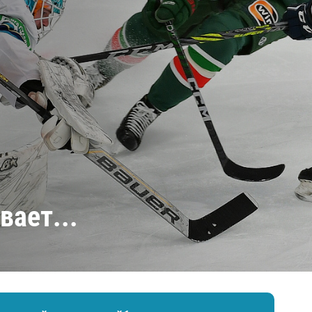
Амур
Барыс
Салават Юлаев
Сибирь
вает...