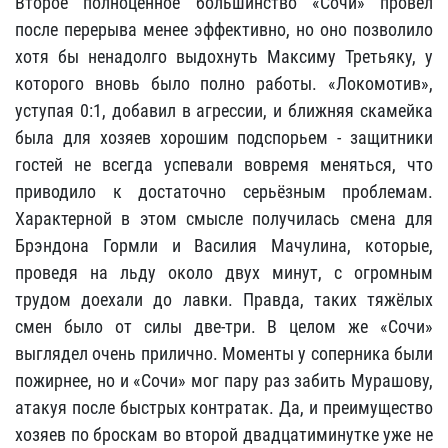
Второе полноценное большинство «Сочи» провёл
после перерыва менее эффективно, но оно позволило
хотя бы ненадолго выдохнуть Максиму Третьяку, у
которого вновь было полно работы. «Локомотив»,
уступая 0:1, добавил в агрессии, и ближняя скамейка
была для хозяев хорошим подспорьем - защитники
гостей не всегда успевали вовремя меняться, что
приводило к достаточно серьёзным проблемам.
Характерной в этом смысле получилась смена для
Брэндона Гормли и Василия Мачулина, которые,
проведя на льду около двух минут, с огромным
трудом доехали до лавки. Правда, таких тяжёлых
смен было от силы две-три. В целом же «Сочи»
выглядел очень прилично. Моменты у соперника были
пожирнее, но и «Сочи» мог пару раз забить Мурашову,
атакуя после быстрых контратак. Да, и преимущество
хозяев по броскам во второй двадцатиминутке уже не