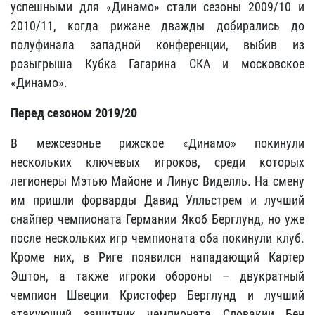
успешными для «Динамо» стали сезоны 2009/10 и
2010/11, когда рижане дважды добирались до
полуфинала западной конференции, выбив из
розыгрыша Кубка Гагарина СКА и московское
«Динамо».
Перед сезоном 2019/20
В межсезонье рижское «Динамо» покинули
нескольких ключевых игроков, среди которых
легионеры Мэтью Майоне и Линус Виделль. На смену
им пришли форварды Давид Улльстрем и лучший
снайпер чемпионата Германии Якоб Берглунд, но уже
после нескольких игр чемпионата оба покинули клуб.
Кроме них, в Риге появился нападающий Картер
Эштон, а также игроки обороны – двукратный
чемпион Швеции Кристофер Берглунд и лучший
атакующий защитник чемпионата Словакии Бен