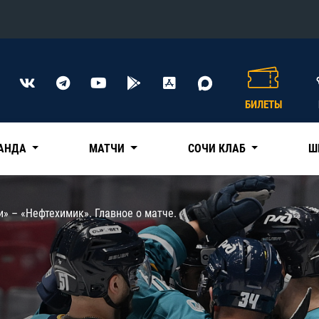
Конференция «Восток»
Дивизион Харламова
БИЛЕТЫ
Автомобилист
сляции
Ак Барс
АНДА
МАТЧИ
СОЧИ КЛАБ
Ш
Металлург Мг
Нефтехимик
 трансляции
и» – «Нефтехимик». Главное о матче.
Трактор
магазин
Дивизион Чернышева
Авангард
ние КХЛ
Адмирал