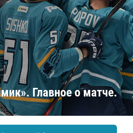
Амур
Барыс
Салават Юлаев
Сибирь
мик». Главное о матче.