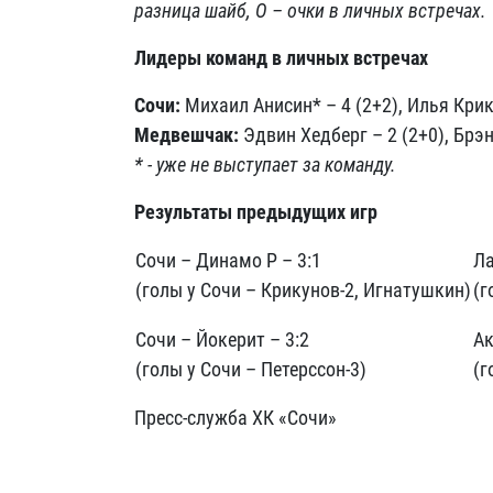
разница шайб, О – очки в личных встречах.
Лидеры команд в личных встречах
Сочи:
Михаил Анисин* – 4 (2+2), Илья Крику
Медвешчак:
Эдвин Хедберг – 2 (2+0), Брэн
* - уже не выступает за команду.
Результаты предыдущих игр
Сочи – Динамо Р – 3:1
Ла
(голы у Сочи – Крикунов-2, Игнатушкин)
(г
Сочи – Йокерит – 3:2
Ак
(голы у Сочи – Петерссон-3)
(г
Пресс-служба ХК «Сочи»