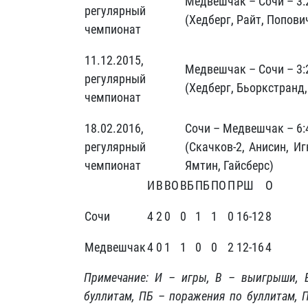
Медвешчак – Сочи – 3:
регулярный
(Хедберг, Райт, Попови
чемпионат
11.12.2015,
Медвешчак – Сочи – 3:
регулярный
(Хедберг, Бьоркстранд,
чемпионат
18.02.2016,
Сочи – Медвешчак – 6:
регулярный
(Скачков-2, Анисин, И
чемпионат
Ямтин, Гайсберс)
И
В
ВО
ВБ
ПБ
ПО
П
РШ
О
Сочи
4
2
0
0
1
1
0
16-12
8
Медвешчак
4
0
1
1
0
0
2
12-16
4
Примечание: И – игры, В – выигрыши,
буллитам, ПБ – поражения по буллитам, 