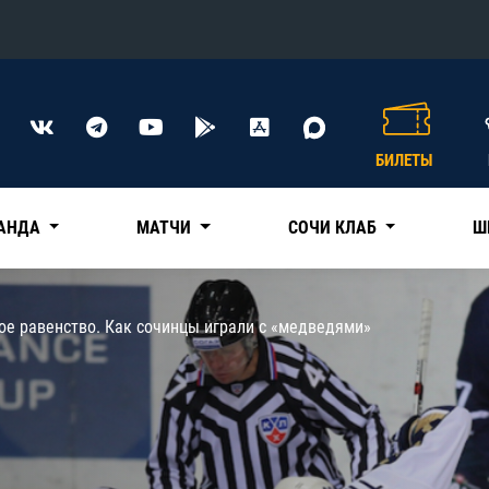
Конференция «Восток»
Дивизион Харламова
БИЛЕТЫ
Автомобилист
сляции
Ак Барс
АНДА
МАТЧИ
СОЧИ КЛАБ
Ш
Металлург Мг
Нефтехимик
 трансляции
ое равенство. Как сочинцы играли с «медведями»
Трактор
магазин
Дивизион Чернышева
Авангард
ние КХЛ
Адмирал