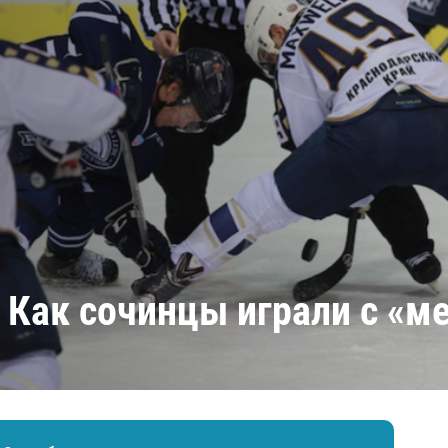
Амур
Барыс
Салават Юлаев
Сибирь
. Как сочинцы играли с «