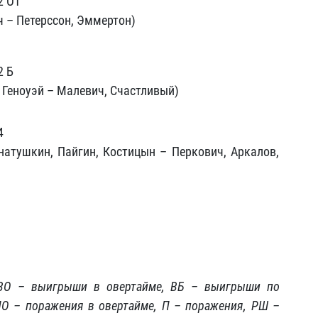
2 ОТ
ч – Петерссон, Эммертон)
2 Б
 Геноуэй – Малевич, Счастливый)
4
гнатушкин, Пайгин, Костицын – Перкович, Аркалов,
 ВО – выигрыши в овертайме, ВБ – выигрыши по
ПО – поражения в овертайме, П – поражения, РШ –