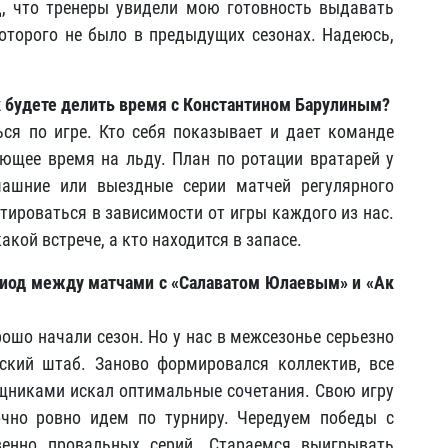
, что тренеры увидели мою готовность выдавать
оторого не было в предыдущих сезонах. Надеюсь,
к будете делить время с Константином Барулиным?
ься по игре. Кто себя показывает и дает команде
вующее время на льду. План по ротации вратарей у
машние или выездные серии матчей регулярного
тироваться в зависимости от игры каждого из нас.
акой встрече, а кто находится в запасе.
ериод между матчами с «Салаватом Юлаевым» и «Ак
рошо начали сезон. Но у нас в межсезонье серьезно
ский штаб. Заново формировался коллектив, все
мощниками искал оптимальные сочетания. Свою игру
чно ровно идем по турниру. Чередуем победы с
венно провальных серий. Стараемся выигрывать