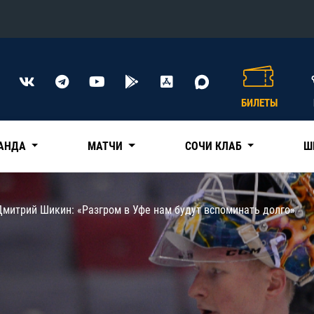
Конференция «Восток»
Дивизион Харламова
БИЛЕТЫ
Автомобилист
сляции
Ак Барс
АНДА
МАТЧИ
СОЧИ КЛАБ
Ш
Металлург Мг
Нефтехимик
 трансляции
Дмитрий Шикин: «Разгром в Уфе нам будут вспоминать долго»
Трактор
магазин
Дивизион Чернышева
Авангард
ние КХЛ
Адмирал