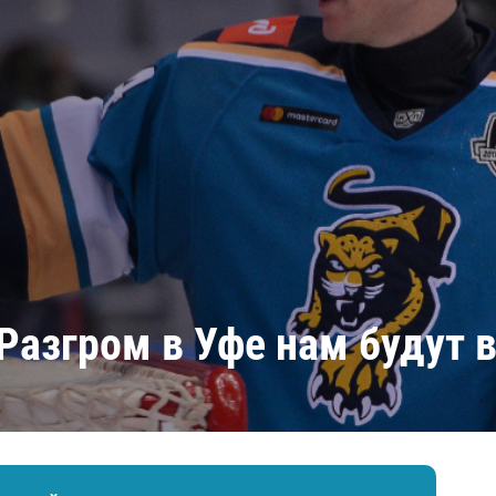
Амур
Барыс
Салават Юлаев
Сибирь
Разгром в Уфе нам будут 