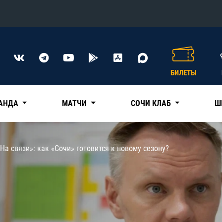
Конференция «Восток»
Дивизион Харламова
БИЛЕТЫ
Автомобилист
сляции
Ак Барс
АНДА
МАТЧИ
СОЧИ КЛАБ
Ш
Металлург Мг
Нефтехимик
 трансляции
«На связи»: как «Сочи» готовится к новому сезону?
Трактор
магазин
Дивизион Чернышева
Авангард
ние КХЛ
Адмирал