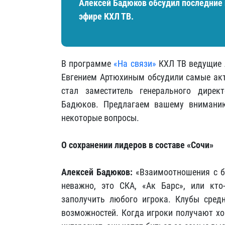
Алексей Бадюков обсудил последние 
эфире КХЛ ТВ.
В программе
«На связи»
КХЛ ТВ ведущие А
Евгением Артюхиным обсудили самые акт
стал заместитель генерального дире
Бадюков. Предлагаем вашему вниманию
некоторые вопросы.
О сохранении лидеров в составе «Сочи»
Алексей Бадюков:
«Взаимоотношения с б
неважно, это СКА, «Ак Барс», или кто
заполучить любого игрока. Клубы сред
возможностей. Когда игроки получают хо