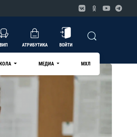
ВИП
АТРИБУТИКА
ВОЙТИ
КОЛА
МЕДИА
МХЛ