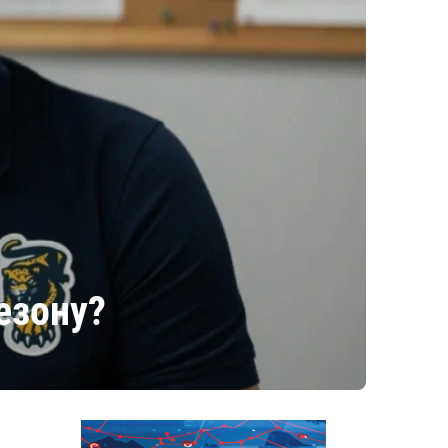
езону?