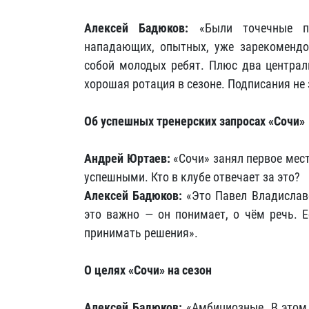
Алексей Бадюков:
«Были точечные по
нападающих, опытных, уже зарекомендо
собой молодых ребят. Плюс два централь
хорошая ротация в сезоне. Подписания не
Об успешных тренерских запросах «Сочи»
Андрей Юртаев:
«Сочи» занял первое место
успешными. Кто в клубе отвечает за это?
Алексей Бадюков:
«Это Павел Владиславо
это важно — он понимает, о чём речь. Е
принимать решения».
О целях «Сочи» на сезон
Алексей Бадюков:
«Амбициозные. В этом 