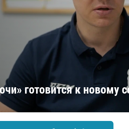
Амур
Барыс
Салават Юлаев
Сибирь
Сочи» готовится к новому с