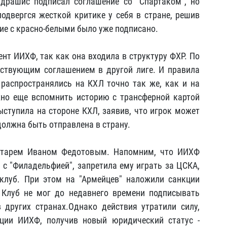
драшис подписал соглашение со "Спартаком", но
подвергся жесткой критике у себя в стране, решив
ние с красно-белыми было уже подписано.
нт ИИХФ, так как она входила в структуру ФХР. По
йствующим соглашением в другой лиге. И правила
аспространялись на КХЛ точно так же, как и на
жно еще вспомнить историю с трансферной картой
ступила на стороне КХЛ, заявив, что игрок может
 должна быть отправлена в страну.
ратарем Иваном Федотовым. Напомним, что ИИХФ
 с "Филадельфией", запретила ему играть за ЦСКА,
клуб. При этом на "Армейцев" наложили санкции
 Клуб не мог до недавнего времени подписывать
 других странах.Однако действия утратили силу,
ции ИИХФ, получив новый юридический статус -