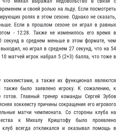
, что Михал выражал недовольство в связи с
временем и своей ролью на льду. Если посмотреть
дирующих ролях в этом сезоне. Однако не сказать,
ньше. Если в прошлом сезоне он играл в равных
этом - 12:28. Также не изменилось его время в
0 секунд в среднем меньше в этом формате, чем
выходил, но играл в среднем 27 секунд, что на 54
10 матчей игрок набрал 5 (2+3) балла, что тоже в
у хоккеистами, а также их функционал являются
м также было заявлено игроку. К сожалению, к
е готов. Главный тренер команды Сергей Зубов
сняя хоккеисту причины сокращения его игрового
дельные матчи чемпионата. Со стороны клуба на
ичества к Михалу Криштофу было проявлено
, клуб всегда откликался и оказывал помощь в