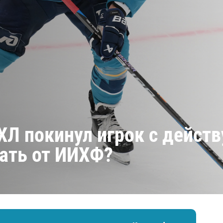
Амур
Барыс
Салават Юлаев
Сибирь
КХЛ покинул игрок с дейс
ать от ИИХФ?