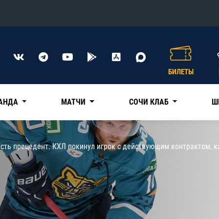
Конференция «Восток»
Дивизион Харламова
БИЛЕТЫ
Автомобилист
сляции
Ак Барс
АНДА
МАТЧИ
СОЧИ КЛАБ
Ш
Металлург Мг
Нефтехимик
 трансляции
Есть прецедент. КХЛ покинул игрок с действующим контрактом, 
Трактор
магазин
Дивизион Чернышева
Авангард
ние КХЛ
Адмирал