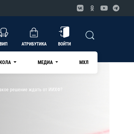
ВИП
АТРИБУТИКА
ВОЙТИ
КОЛА
МЕДИА
МХЛ
какое решение ждать от ИИХФ?