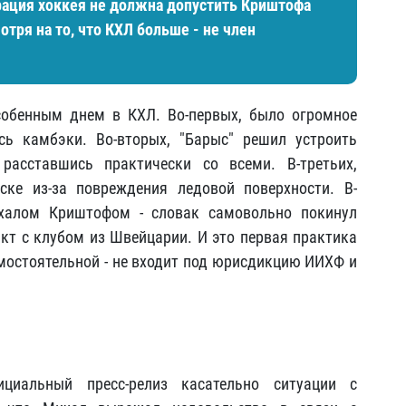
ация хоккея не должна допустить Криштофа
тря на то, что КХЛ больше - не член
собенным днем в КХЛ. Во-первых, было огромное
сь камбэки. Во-вторых, "Барыс" решил устроить
расставшись практически со всеми. В-третьих,
ке из-за повреждения ледовой поверхности. В-
халом Криштофом - словак самовольно покинул
акт с клубом из Швейцарии. И это первая практика
амостоятельной - не входит под юрисдикцию ИИХФ и
циальный пресс-релиз касательно ситуации с