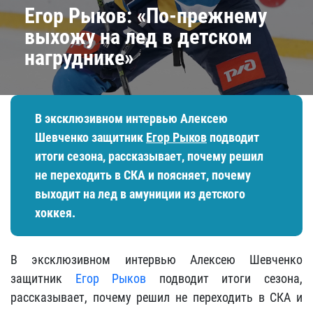
Егор Рыков: «По-прежнему
выхожу на лед в детском
нагруднике»
В эксклюзивном интервью Алексею
Шевченко защитник
Егор Рыков
подводит
итоги сезона, рассказывает, почему решил
не переходить в СКА и поясняет, почему
выходит на лед в амуниции из детского
хоккея.
В эксклюзивном интервью Алексею Шевченко
защитник
Егор Рыков
подводит итоги сезона,
рассказывает, почему решил не переходить в СКА и