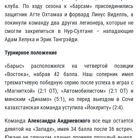
клуба. По ходу сезона к «барсам» присоединились
защитник Атте Охтамаа и форвард Линус Виделль, а
покинули команду два других легионера, которые не
смогли закрепиться в Нур-Султане – нападающие
Адам Хелука и Эрик Тангрэйди.
Турнирное положение
«Барыс» расположился на четвертой позиции
«Востока», набрав 42 балла. Наш соперник имел
трехматчевую победную серию после успеха в играх с
«Магниткой» (2:1 ОТ), «Автомобилистом» (2:1 ОТ) и
минским «Динамо» (5:1), но перед выездом в Сочи
казахстанская команда уступила «Йокериту» (2:4).
Команда
Александра Андриевского
все еще остается
девятой на «Западе», имея 34 балла после 36 встреч.
Южане не слишком удачно провели прошлый выезд,