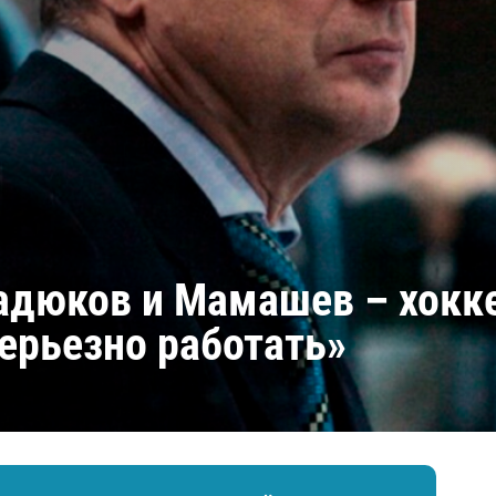
Амур
Барыс
Салават Юлаев
Сибирь
адюков и Мамашев – хокке
ерьезно работать»