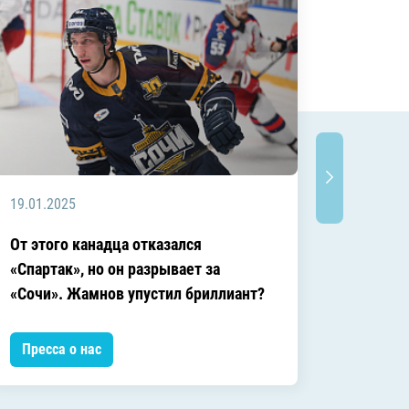
19.01.2025
18.10.2
От этого канадца отказался
Есть пр
«Спартак», но он разрывает за
действ
«Сочи». Жамнов упустил бриллиант?
решени
Пресса о нас
Пресса