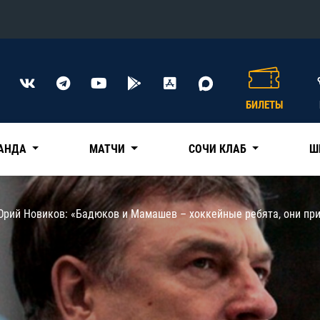
Конференция «Восток»
Дивизион Харламова
БИЛЕТЫ
Автомобилист
сляции
Ак Барс
АНДА
МАТЧИ
СОЧИ КЛАБ
Ш
Металлург Мг
Нефтехимик
 трансляции
Юрий Новиков: «Бадюков и Мамашев – хоккейные ребята, они при
Трактор
магазин
Дивизион Чернышева
Авангард
ние КХЛ
Адмирал