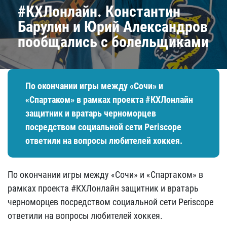
#КХЛонлайн. Константин
Барулин и Юрий Александров
пообщались с болельщиками
По окончании игры между «Сочи» и
«Спартаком» в рамках проекта #КХЛонлайн
защитник и вратарь черноморцев
посредством социальной сети Periscope
ответили на вопросы любителей хоккея.
По окончании игры между «Сочи» и «Спартаком» в
рамках проекта #КХЛонлайн защитник и вратарь
черноморцев посредством социальной сети Periscope
ответили на вопросы любителей хоккея.