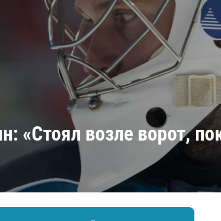
Амур
Барыс
Салават Юлаев
Сибирь
н: «Стоял возле ворот, по