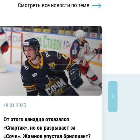
Смотреть все новости по теме
19.01.2025
18.10.2
От этого канадца отказался
Есть пр
«Спартак», но он разрывает за
действ
«Сочи». Жамнов упустил бриллиант?
решени