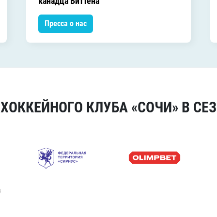
канадца Биттена
Пресса о нас
ОККЕЙНОГО КЛУБА «СОЧИ» В СЕЗ
я