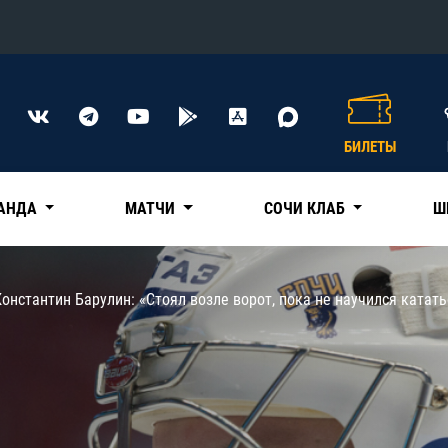
Конференция «Восток»
Дивизион Харламова
БИЛЕТЫ
Автомобилист
сляции
Ак Барс
АНДА
МАТЧИ
СОЧИ КЛАБ
Ш
Металлург Мг
Нефтехимик
 трансляции
Константин Барулин: «Стоял возле ворот, пока не научился катать
Трактор
магазин
Дивизион Чернышева
Авангард
ние КХЛ
Адмирал