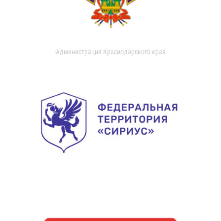
Администрация Краснодарского края