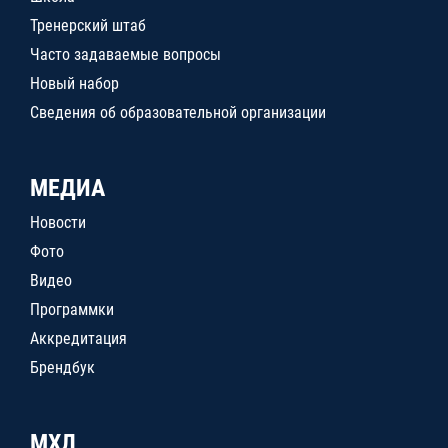
Тренерский штаб
Часто задаваемые вопросы
Новый набор
Сведения об образовательной организации
МЕДИА
Новости
Фото
Видео
Программки
Аккредитация
Брендбук
МХЛ