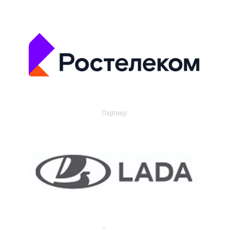
Партнер