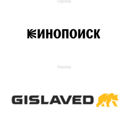
Партнер
Партнер