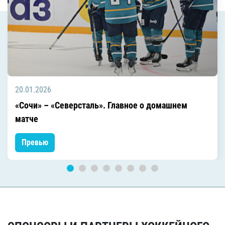
20.01.2026
«Сочи» – «Северсталь». Главное о домашнем
матче
Превью