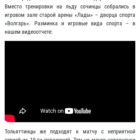
Вместо тренировки на льду сочинцы собрались в
игровом зале старой арены «Лады» – дворца спорта
«Волгарь». Разминка и игровые вида спорта – в
нашем видеоотчете:
Тольяттинцы же подходят к матчу с неприятной
серией из 10-ти поражений. Тем не менее недооценки