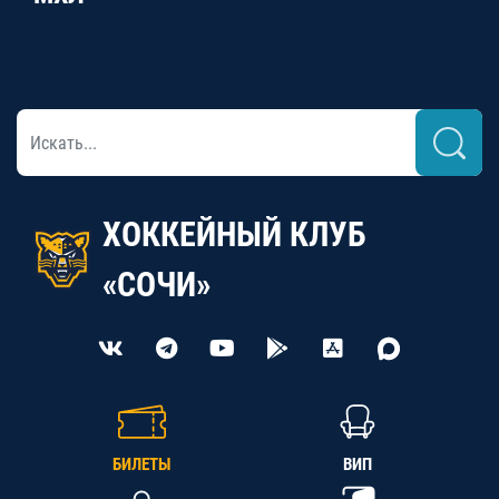
ХОККЕЙНЫЙ КЛУБ
«СОЧИ»
БИЛЕТЫ
ВИП