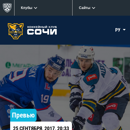
Клубы
Сайты
РУ
Превью
25 СЕНТЯБРЯ, 2017, 20:33