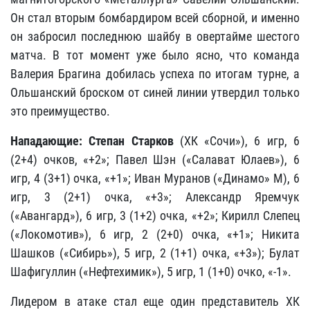
Он стал вторым бомбардиром всей сборной, и именно
он забросил последнюю шайбу в овертайме шестого
матча. В тот момент уже было ясно, что команда
Валерия Брагина добилась успеха по итогам турне, а
Ольшанский броском от синей линии утвердил только
это преимущество.
Нападающие:
Степан Старков
(ХК «Сочи»), 6 игр, 6
(2+4) очков, «+2»; Павел Шэн («Салават Юлаев»), 6
игр, 4 (3+1) очка, «+1»; Иван Муранов («Динамо» М), 6
игр, 3 (2+1) очка, «+3»; Александр Яремчук
(«Авангард»), 6 игр, 3 (1+2) очка, «+2»; Кирилл Слепец
(«Локомотив»), 6 игр, 2 (2+0) очка, «+1»; Никита
Шашков («Сибирь»), 5 игр, 2 (1+1) очка, «+3»); Булат
Шафигуллин («Нефтехимик»), 5 игр, 1 (1+0) очко, «-1».
Лидером в атаке стал еще один представитель ХК