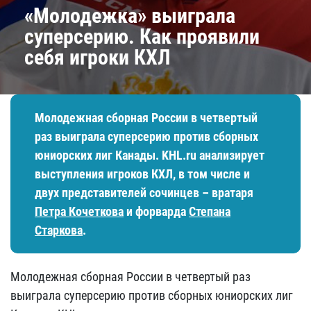
«Молодежка» выиграла
суперсерию. Как проявили
себя игроки КХЛ
Молодежная сборная России в четвертый
раз выиграла суперсерию против сборных
юниорских лиг Канады. KHL.ru анализирует
выступления игроков КХЛ, в том числе и
двух представителей сочинцев – вратаря
Петра Кочеткова
и форварда
Степана
Старкова
.
Молодежная сборная России в четвертый раз
выиграла суперсерию против сборных юниорских лиг