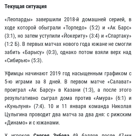
Текущая ситуация
«Леопарды» завершили 2018-й домашней серией, в
ходе которой обыграли «Торпедо» (5:2) и «Ак Барс»
(3:1), но затем уступили «Йокериту» (3:4) и «Спартаку»
(1:2 Б). В первых матчах нового года южане не смогли
забить «Барысу» (0:3), однако потом взяли верх над
«Сибирью» (5:3).
Уфимцы начинают 2019 год насыщенным графиком с
5-ю играми за 8 дней. В первом матче «Салават»
проиграл «Ак Барсу» в Казани (1:3), а после этого
результативно сыграл дома против «Амура» (6:1) и
«Куньлуня» (7:4). 10 и 11 января команда Николая
Цулыгина проводит два матча за два дня: с рижским
«Динамо» и с южанами.
У игроков
Сергея Зубова
49 баллов после 47-ми